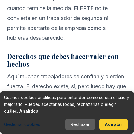
cuando termine la medida. El ERTE no te
convierte en un trabajador de segunda ni
permite apartarte de la empresa como si
hubieras desaparecido.
Derechos que debes hacer valer con
hechos
Aquí muchos trabajadores se confían y pierden
fuerza. El derecho existe, sí, pero luego hay que
poder demostrar que la empresa lo ha
Usamos cookies analíticas para entender cómo se usa el sitio y
mejorarlo. Puedes aceptarlas todas, rechazarlas o elegir
vulnerado.
cuáles.
Analítica
Guarda todo.
Gestionar cookies
Rechazar
Aceptar