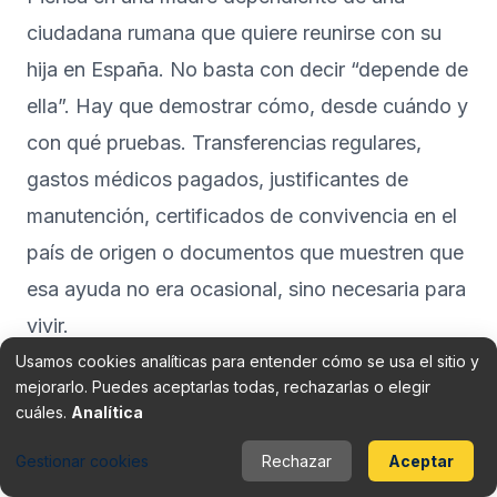
ciudadana rumana que quiere reunirse con su
hija en España. No basta con decir “depende de
ella”. Hay que demostrar cómo, desde cuándo y
con qué pruebas. Transferencias regulares,
gastos médicos pagados, justificantes de
manutención, certificados de convivencia en el
país de origen o documentos que muestren que
esa ayuda no era ocasional, sino necesaria para
vivir.
Usamos cookies analíticas para entender cómo se usa el sitio y
mejorarlo. Puedes aceptarlas todas, rechazarlas o elegir
Lo mismo pasa con otros familiares para los
cuáles.
Analítica
que se intenta acreditar convivencia previa o
dependencia real. Una ayuda puntual no suele
Gestionar cookies
Rechazar
Aceptar