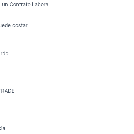
 un Contrato Laboral
puede costar
erdo
 TRADE
ial