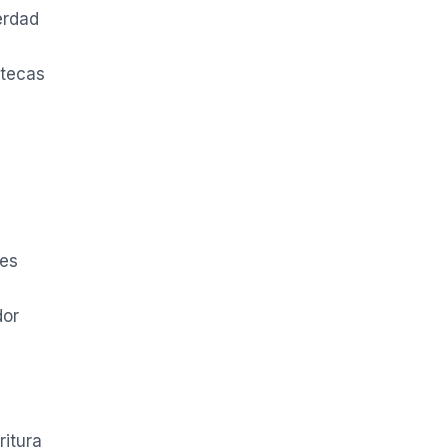
erdad
otecas
tes
dor
ritura