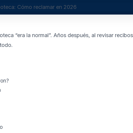
oteca “era la normal”. Años después, al revisar recibo
todo.
ron?
a
co