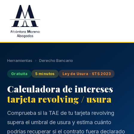
Saltar al contenido principal
Herramientas
›
Derecho Bancario
Gratuita
5 minutos
Ley de Usura · STS 2023
Calculadora de intereses
tarjeta revolving / usura
Comprueba si la TAE de tu tarjeta revolving
supera el umbral de usura y estima cuánto
podrías recuperar si el contrato fuera declarado