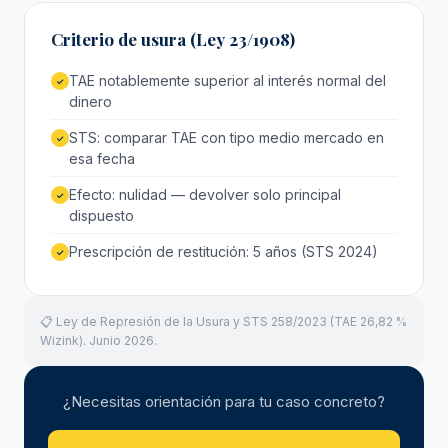
Criterio de usura (Ley 23/1908)
TAE notablemente superior al interés normal del
✓
dinero
STS: comparar TAE con tipo medio mercado en
✓
esa fecha
Efecto: nulidad — devolver solo principal
✓
dispuesto
Prescripción de restitución: 5 años (STS 2024)
✓
📋 Ley de Represión de la Usura y STS 258/2023 (TAE 26,82 %
Wizink). Junio 2026.
¿Necesitas orientación para tu caso concreto?