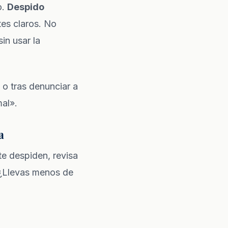
o.
Despido
tes claros. No
sin usar la
 o tras denunciar a
al».
a
te despiden, revisa
 ¿Llevas menos de