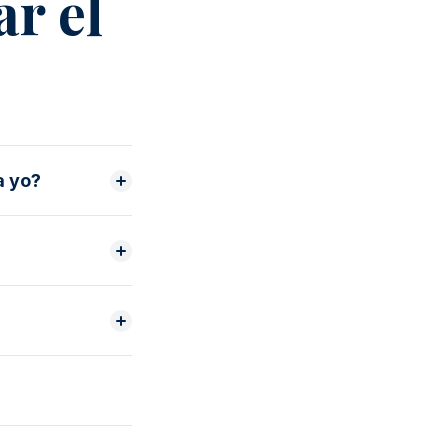
r el
a yo?