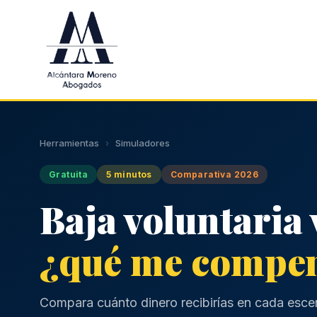
Saltar al contenido principal
Herramientas
›
Simuladores
Gratuita
5 minutos
Comparativa 2026
Baja voluntaria 
¿qué me compe
Compara cuánto dinero recibirías en cada escena