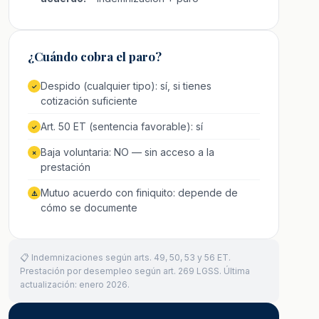
¿Cuándo cobra el paro?
Despido (cualquier tipo): sí, si tienes
✓
cotización suficiente
Art. 50 ET (sentencia favorable): sí
✓
Baja voluntaria: NO — sin acceso a la
✗
prestación
Mutuo acuerdo con finiquito: depende de
⚠️
cómo se documente
📋 Indemnizaciones según arts. 49, 50, 53 y 56 ET.
Prestación por desempleo según art. 269 LGSS. Última
actualización: enero 2026.