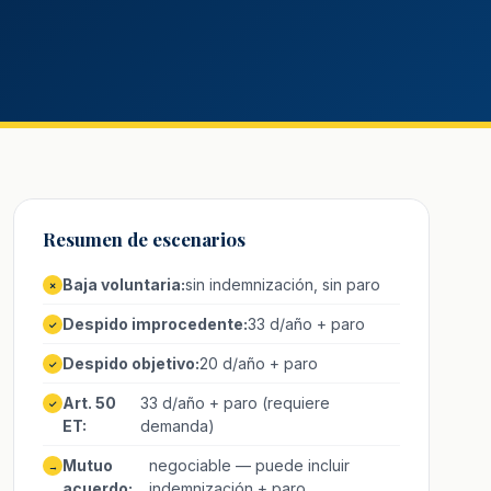
Resumen de escenarios
Baja voluntaria:
sin indemnización, sin paro
✗
Despido improcedente:
33 d/año + paro
✓
Despido objetivo:
20 d/año + paro
✓
Art. 50
33 d/año + paro (requiere
✓
ET:
demanda)
Mutuo
negociable — puede incluir
→
acuerdo:
indemnización + paro