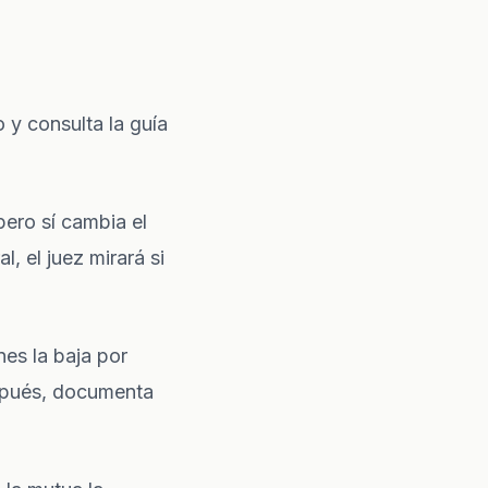
o
y consulta la
guía
pero sí cambia el
, el juez mirará si
es la baja por
espués, documenta