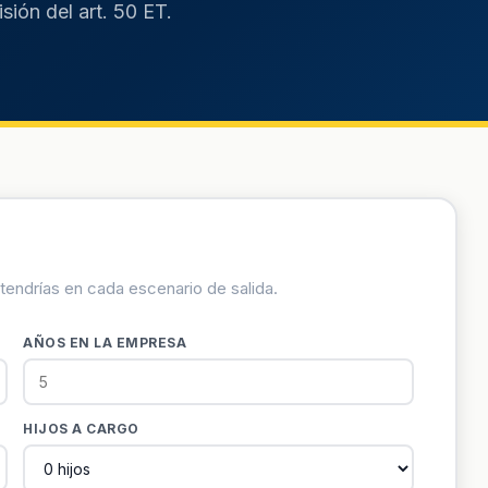
ión del art. 50 ET.
btendrías en cada escenario de salida.
AÑOS EN LA EMPRESA
HIJOS A CARGO