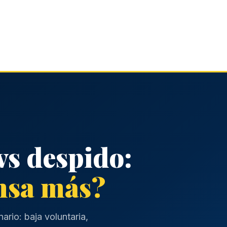
vs despido:
nsa más?
rio: baja voluntaria,