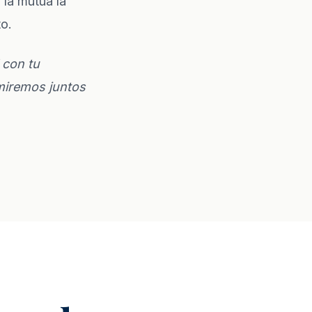
 la mutua la
to.
 con tu
miremos juntos