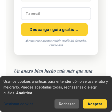
Descargar guía gratis →
Al registrarte aceptas recibir emails del despacho.
Privacidad
Un anexo bien hecho vale más que una
discusión larga sobre recuerdos
Usamos cookies analíticas para entender cómo se usa el sitio y
distintos.
mejorarlo. Puedes aceptarlas todas, rechazarlas o elegir
cuáles.
Analítica
Gestionar cookies
Rechazar
Aceptar