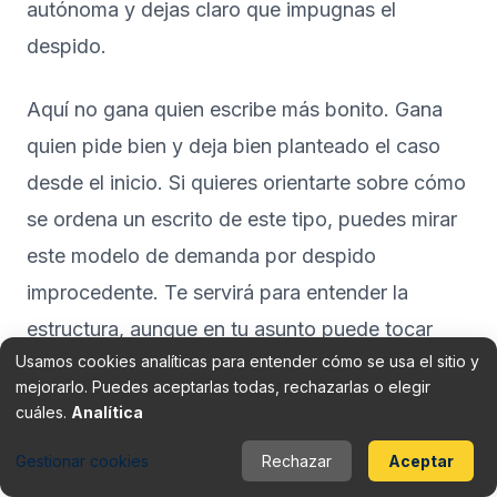
autónoma y dejas claro que impugnas el
despido.
Aquí no gana quien escribe más bonito. Gana
quien pide bien y deja bien planteado el caso
desde el inicio. Si quieres orientarte sobre cómo
se ordena un escrito de este tipo, puedes mirar
este
modelo de demanda por despido
improcedente
. Te servirá para entender la
estructura, aunque en tu asunto puede tocar
Usamos cookies analíticas para entender cómo se usa el sitio y
defender la nulidad.
mejorarlo. Puedes aceptarlas todas, rechazarlas o elegir
cuáles.
Analítica
Hay un matiz que mucha gente desconoce. Si el
Gestionar cookies
Rechazar
Aceptar
despido llega antes de comunicar el embarazo