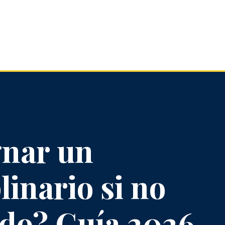
nar un
linario si no
rdo? Guía 2026