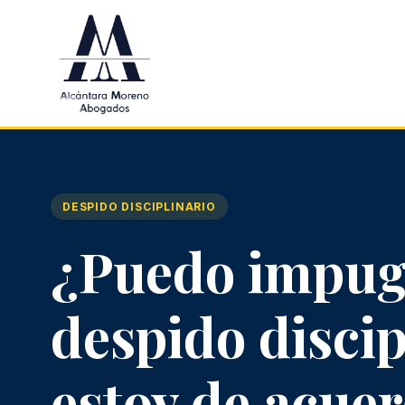
Saltar al contenido principal
DESPIDO DISCIPLINARIO
¿Puedo impug
despido discip
estoy de acue