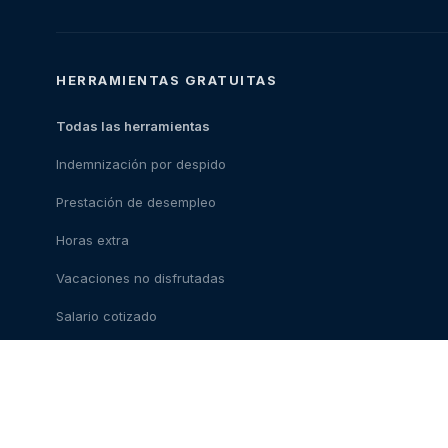
HERRAMIENTAS GRATUITAS
Todas las herramientas
Indemnización por despido
Prestación de desempleo
Horas extra
Vacaciones no disfrutadas
Salario cotizado
Coste del abogado
Ley de teletrabajo