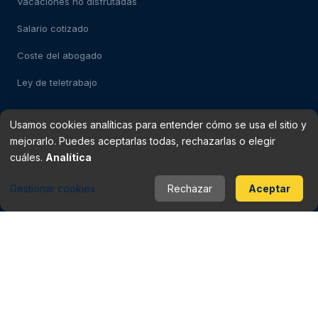
Vacaciones no disfrutadas
Salario cotizado
Coste del abogado
Ley de teletrabajo
Usamos cookies analíticas para entender cómo se usa el sitio y
Test: despido impugnable
mejorarlo. Puedes aceptarlas todas, rechazarlas o elegir
Test: falso autónomo
cuáles.
Analítica
Verificador de finiquito
Gestionar cookies
Rechazar
Aceptar
Rescisión del contrato
Baja médica vs despido
Periodo de prueba
Checklist del contrato