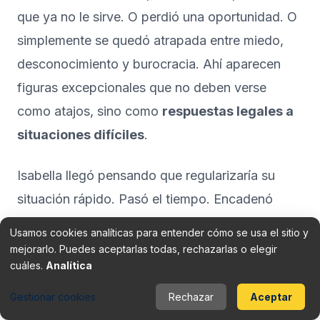
que ya no le sirve. O perdió una oportunidad. O
simplemente se quedó atrapada entre miedo,
desconocimiento y burocracia. Ahí aparecen
figuras excepcionales que no deben verse
como atajos, sino como
respuestas legales a
situaciones difíciles
.
Isabella llegó pensando que regularizaría su
situación rápido. Pasó el tiempo. Encadenó
trabajos informales, compartió piso con
Usamos cookies analíticas para entender cómo se usa el sitio y
familiares y evitó cualquier trámite por temor a
mejorarlo. Puedes aceptarlas todas, rechazarlas o elegir
cuáles.
Analítica
equivocarse. Cuando por fin buscó
asesoramiento, descubrió que no todo estaba
Gestionar cookies
Rechazar
Aceptar
perdido. Había que reconstruir su historia