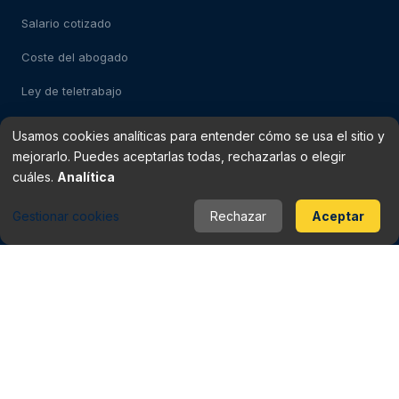
Salario cotizado
Coste del abogado
Ley de teletrabajo
Usamos cookies analíticas para entender cómo se usa el sitio y
Test: despido impugnable
mejorarlo. Puedes aceptarlas todas, rechazarlas o elegir
cuáles.
Analítica
Test: falso autónomo
Gestionar cookies
Rechazar
Aceptar
Verificador de finiquito
Rescisión del contrato
Baja médica vs despido
Periodo de prueba
Checklist del contrato
Contrato fraudulento