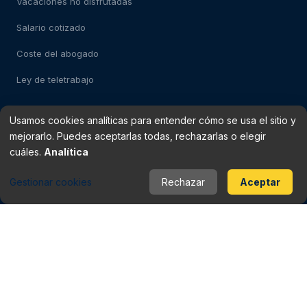
Vacaciones no disfrutadas
Salario cotizado
Coste del abogado
Ley de teletrabajo
Usamos cookies analíticas para entender cómo se usa el sitio y
Test: despido impugnable
mejorarlo. Puedes aceptarlas todas, rechazarlas o elegir
Test: falso autónomo
cuáles.
Analítica
Verificador de finiquito
Gestionar cookies
Rechazar
Aceptar
Rescisión del contrato
Baja médica vs despido
Periodo de prueba
Checklist del contrato