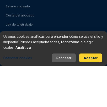
Salario cotizado
Coste del abogado
Ley de teletrabajo
Usamos cookies analíticas para entender cómo se usa el sitio y
Test: despido impugnable
mejorarlo. Puedes aceptarlas todas, rechazarlas o elegir
cuáles.
Analítica
Test: falso autónomo
Gestionar cookies
Rechazar
Aceptar
Verificador de finiquito
Rescisión del contrato
Baja médica vs despido
Periodo de prueba
Checklist del contrato
Contrato fraudulento