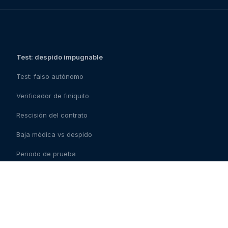
Test: despido impugnable
Test: falso autónomo
Verificador de finiquito
Rescisión del contrato
Baja médica vs despido
Periodo de prueba
Checklist del contrato
Contrato fraudulento