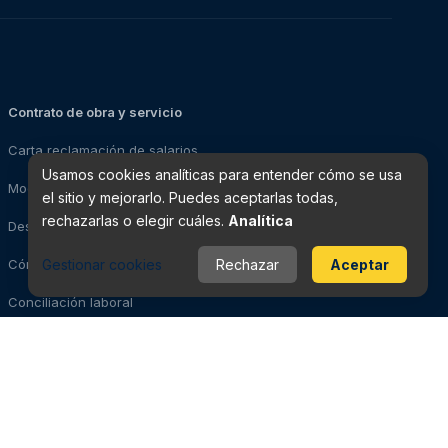
Contrato de obra y servicio
Carta reclamación de salarios
Usamos cookies analíticas para entender cómo se usa
Modelo impugnación de despido
el sitio y mejorarlo. Puedes aceptarlas todas,
rechazarlas o elegir cuáles.
Analítica
Despedido: pasos a seguir
Gestionar cookies
Rechazar
Aceptar
Cómo solicitar el paro
Conciliación laboral
Evidencias para la demanda
Videovigilancia laboral