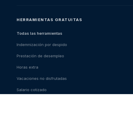
HERRAMIENTAS GRATUITAS
Todas las herramientas
Indemnización por despido
Prestación de desempleo
Horas extra
Vacaciones no disfrutadas
Salario cotizado
Coste del abogado
Ley de teletrabajo