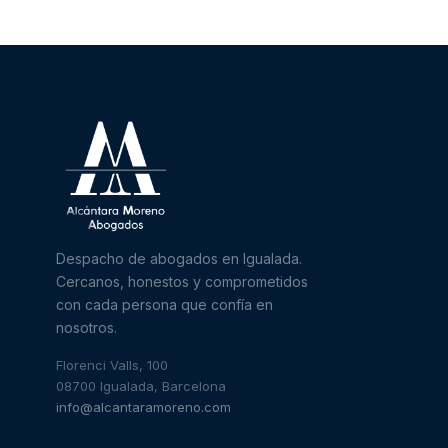
Despacho de abogados en Igualada.
Cercanos, honestos y comprometidos
con cada persona que confía en
nosotros.
Florenci Valls, 100
08700 Igualada, Barcelona
info@alcantaramoreno.com