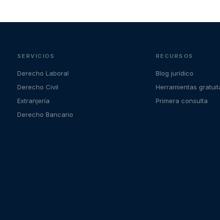
SERVICIOS
RECURSOS
Derecho Laboral
Blog jurídico
Derecho Civil
Herramientas gratuit
Extranjería
Primera consulta
Derecho Bancario