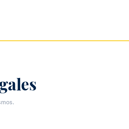
egales
ismos.