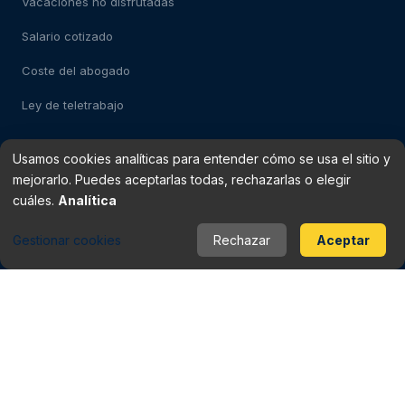
Vacaciones no disfrutadas
Salario cotizado
Coste del abogado
Ley de teletrabajo
Usamos cookies analíticas para entender cómo se usa el sitio y
Test: despido impugnable
mejorarlo. Puedes aceptarlas todas, rechazarlas o elegir
Test: falso autónomo
cuáles.
Analítica
Verificador de finiquito
Gestionar cookies
Rechazar
Aceptar
Rescisión del contrato
Baja médica vs despido
Periodo de prueba
Checklist del contrato