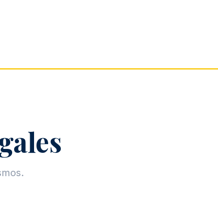
egales
ismos.