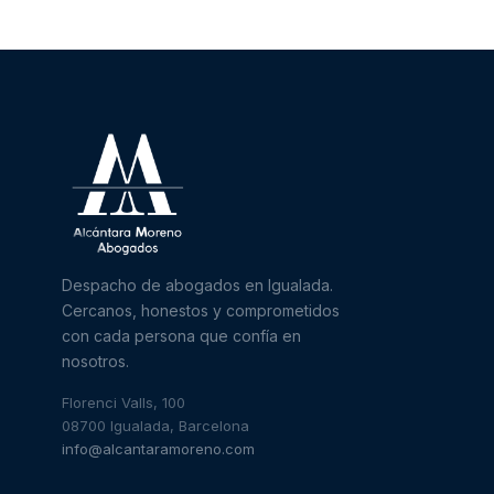
Despacho de abogados en Igualada.
Cercanos, honestos y comprometidos
con cada persona que confía en
nosotros.
Florenci Valls, 100
08700 Igualada, Barcelona
info@alcantaramoreno.com