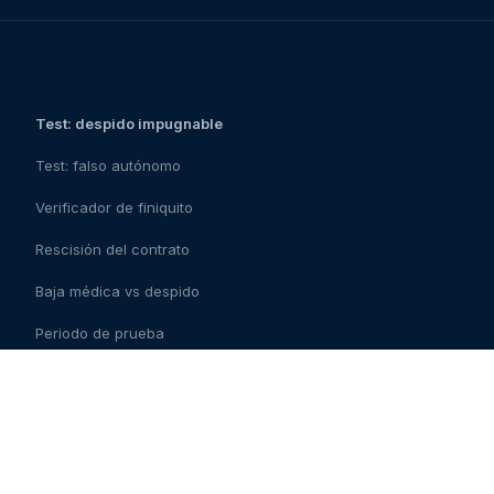
Test: despido impugnable
Test: falso autónomo
Verificador de finiquito
Rescisión del contrato
Baja médica vs despido
Periodo de prueba
Checklist del contrato
Contrato fraudulento