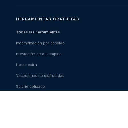
HERRAMIENTAS GRATUITAS
Todas las herramientas
Indemnización por despido
Prestación de desempleo
Horas extra
Vacaciones no disfrutadas
Salario cotizado
Coste del abogado
Ley de teletrabajo