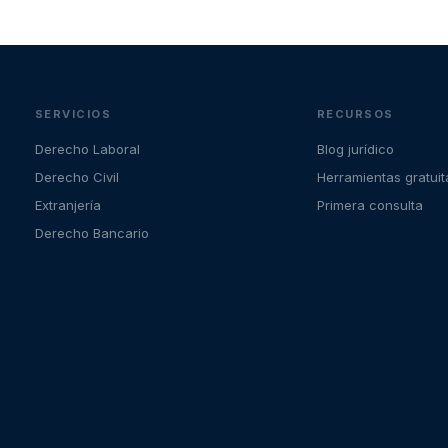
SERVICIOS
RECURSOS
Derecho Laboral
Blog jurídico
Derecho Civil
Herramientas gratuit
Extranjería
Primera consulta
Derecho Bancario