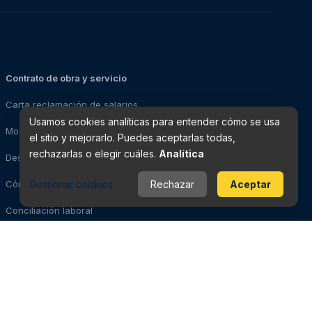
Contrato de obra y servicio
Carta reclamación de salarios
Usamos cookies analíticas para entender cómo se usa
Modelo impugnación de despido
el sitio y mejorarlo. Puedes aceptarlas todas,
rechazarlas o elegir cuáles.
Analítica
Despedido: pasos a seguir
Gestionar cookies
Rechazar
Aceptar
Cómo solicitar el paro
Conciliación laboral
Evidencias para la demanda
Videovigilancia laboral