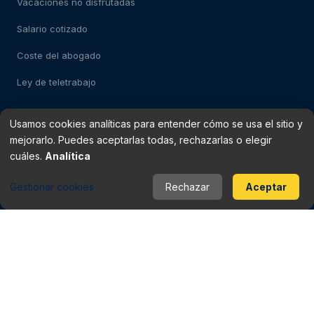
Vacaciones no disfrutadas
Salario cotizado
Coste del abogado
Ley de teletrabajo
Usamos cookies analíticas para entender cómo se usa el sitio y
Test: despido impugnable
mejorarlo. Puedes aceptarlas todas, rechazarlas o elegir
Test: falso autónomo
cuáles.
Analítica
Verificador de finiquito
Gestionar cookies
Rechazar
Aceptar
Rescisión del contrato
Baja médica vs despido
Periodo de prueba
Checklist del contrato