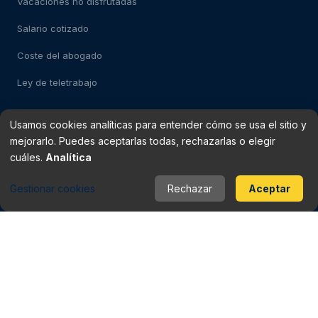
Vacaciones no disfrutadas
Salario cotizado
Coste del abogado
Ley de teletrabajo
Usamos cookies analíticas para entender cómo se usa el sitio y
Test: despido impugnable
mejorarlo. Puedes aceptarlas todas, rechazarlas o elegir
Test: falso autónomo
cuáles.
Analítica
Verificador de finiquito
Gestionar cookies
Rechazar
Aceptar
Rescisión del contrato
Baja médica vs despido
Periodo de prueba
Checklist del contrato