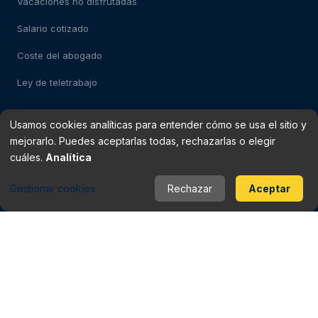
Vacaciones no disfrutadas
Salario cotizado
Coste del abogado
Ley de teletrabajo
Usamos cookies analíticas para entender cómo se usa el sitio y
Test: despido impugnable
mejorarlo. Puedes aceptarlas todas, rechazarlas o elegir
Test: falso autónomo
cuáles.
Analítica
Verificador de finiquito
Gestionar cookies
Rechazar
Aceptar
Rescisión del contrato
Baja médica vs despido
Periodo de prueba
Checklist del contrato