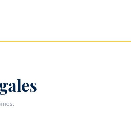
egales
ismos.