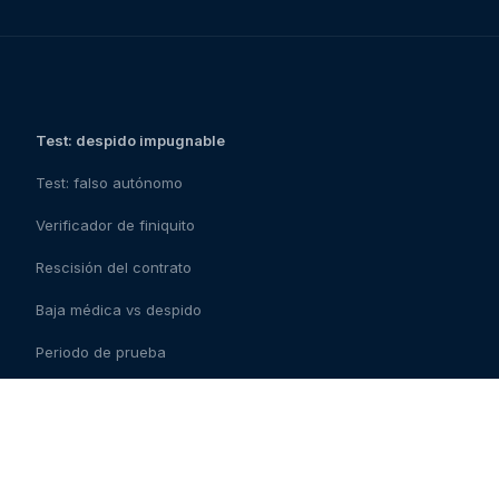
Test: despido impugnable
Test: falso autónomo
Verificador de finiquito
Rescisión del contrato
Baja médica vs despido
Periodo de prueba
Checklist del contrato
Contrato fraudulento