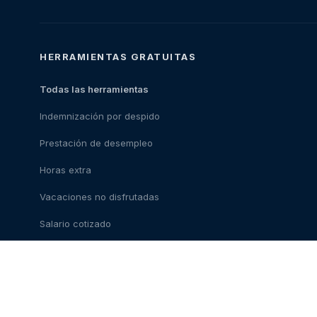
HERRAMIENTAS GRATUITAS
Todas las herramientas
Indemnización por despido
Prestación de desempleo
Horas extra
Vacaciones no disfrutadas
Salario cotizado
Coste del abogado
Ley de teletrabajo