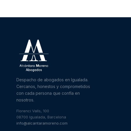
Despacho de abogados en Igualada.
Cercanos, honestos y comprometidos
con cada persona que confía en
nosotros.
Florenci Valls, 100
08700 Igualada, Barcelona
info@alcantaramoreno.com