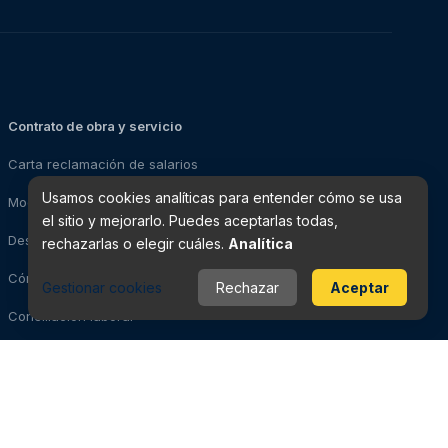
Contrato de obra y servicio
Carta reclamación de salarios
Usamos cookies analíticas para entender cómo se usa
Modelo impugnación de despido
el sitio y mejorarlo. Puedes aceptarlas todas,
Despedido: pasos a seguir
rechazarlas o elegir cuáles.
Analítica
Cómo solicitar el paro
Gestionar cookies
Rechazar
Aceptar
Conciliación laboral
Evidencias para la demanda
Videovigilancia laboral