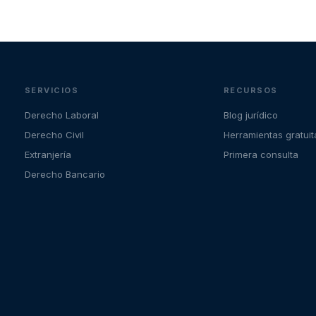
SERVICIOS
RECURSOS
Derecho Laboral
Blog jurídico
Derecho Civil
Herramientas gratuit
Extranjería
Primera consulta
Derecho Bancario