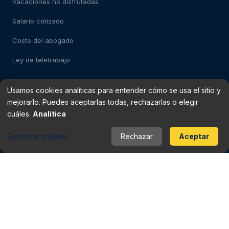
Vacaciones no disfrutadas
Salario cotizado
Coste del abogado
Ley de teletrabajo
Usamos cookies analíticas para entender cómo se usa el sitio y
Test: despido impugnable
mejorarlo. Puedes aceptarlas todas, rechazarlas o elegir
Test: falso autónomo
cuáles.
Analítica
Verificador de finiquito
Gestionar cookies
Rechazar
Aceptar
Rescisión del contrato
Baja médica vs despido
Periodo de prueba
Checklist del contrato