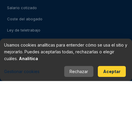
Salario cotizado
Coste del abogado
Ley de teletrabajo
Usamos cookies analíticas para entender cómo se usa el sitio y
Test: despido impugnable
mejorarlo. Puedes aceptarlas todas, rechazarlas o elegir
cuáles.
Analítica
Test: falso autónomo
Gestionar cookies
Rechazar
Aceptar
Verificador de finiquito
Rescisión del contrato
Baja médica vs despido
Periodo de prueba
Checklist del contrato
Contrato fraudulento