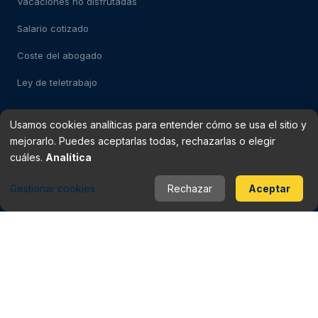
Vacaciones no disfrutadas
Salario cotizado
Coste del abogado
Ley de teletrabajo
Usamos cookies analíticas para entender cómo se usa el sitio y
Test: despido impugnable
mejorarlo. Puedes aceptarlas todas, rechazarlas o elegir
Test: falso autónomo
cuáles.
Analítica
Verificador de finiquito
Gestionar cookies
Rechazar
Aceptar
Rescisión del contrato
Baja médica vs despido
Periodo de prueba
Checklist del contrato