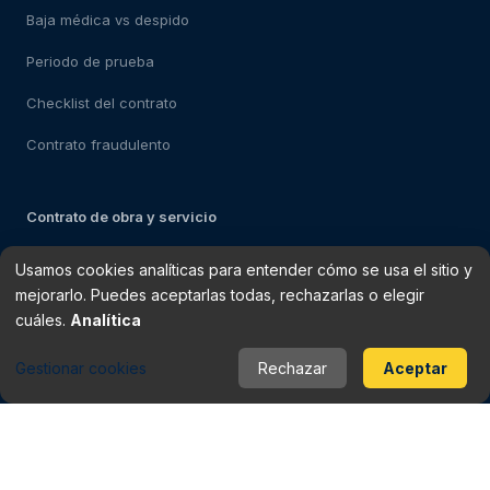
Baja médica vs despido
Periodo de prueba
Checklist del contrato
Contrato fraudulento
Contrato de obra y servicio
Carta reclamación de salarios
Usamos cookies analíticas para entender cómo se usa el sitio y
mejorarlo. Puedes aceptarlas todas, rechazarlas o elegir
Modelo impugnación de despido
cuáles.
Analítica
Despedido: pasos a seguir
Gestionar cookies
Rechazar
Aceptar
Cómo solicitar el paro
Conciliación laboral
Evidencias para la demanda