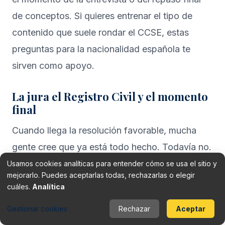
de conceptos. Si quieres entrenar el tipo de
contenido que suele rondar el CCSE, estas
preguntas para la nacionalidad española
te
sirven como apoyo.
La jura el Registro Civil y el momento
final
Cuando llega la resolución favorable, mucha
gente cree que ya está todo hecho. Todavía no.
Hay un paso final que no puedes dejar dormir
Usamos cookies analíticas para entender cómo se usa el sitio y
mejorarlo. Puedes aceptarlas todas, rechazarlas o elegir
en un cajón. Una condición final es el
cuáles.
Analítica
juramento de fidelidad al Rey y obediencia a
Gestionar cookies
Rechazar
Aceptar
la Constitución
, que debe realizarse en el