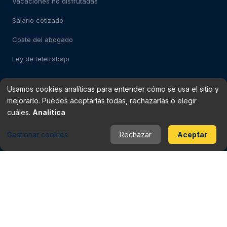
Vacaciones no disfrutadas
Salario cotizado
Coste del abogado
Ley de teletrabajo
Usamos cookies analíticas para entender cómo se usa el sitio y
Test: despido impugnable
mejorarlo. Puedes aceptarlas todas, rechazarlas o elegir
Test: falso autónomo
cuáles.
Analítica
Verificador de finiquito
Gestionar cookies
Rechazar
Aceptar
Rescisión del contrato
Baja médica vs despido
Periodo de prueba
Checklist del contrato