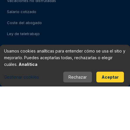
Vacaciones no disfrutadas
Salario cotizado
Coste del abogado
Ley de teletrabajo
Usamos cookies analíticas para entender cómo se usa el sitio y
Test: despido impugnable
mejorarlo. Puedes aceptarlas todas, rechazarlas o elegir
Test: falso autónomo
cuáles.
Analítica
Verificador de finiquito
Gestionar cookies
Rechazar
Aceptar
Rescisión del contrato
Baja médica vs despido
Periodo de prueba
Checklist del contrato