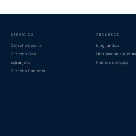
SERVICIOS
RECURSOS
Derecho Laboral
Blog jurídico
Derecho Civil
Herramientas gratuit
Extranjería
Primera consulta
Derecho Bancario