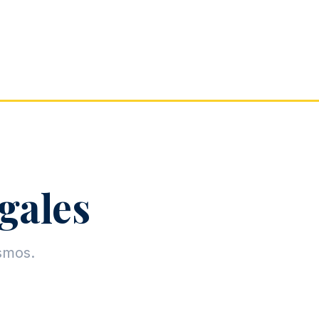
egales
ismos.