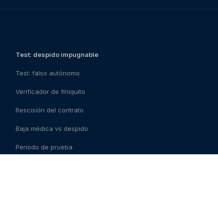
Test: despido impugnable
Test: falso autónomo
Verificador de finiquito
Rescisión del contrato
Baja médica vs despido
Periodo de prueba
Checklist del contrato
Contrato fraudulento