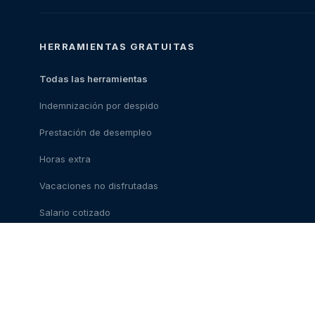
HERRAMIENTAS GRATUITAS
Todas las herramientas
Indemnización por despido
Prestación de desempleo
Horas extra
Vacaciones no disfrutadas
Salario cotizado
Coste del abogado
Ley de teletrabajo