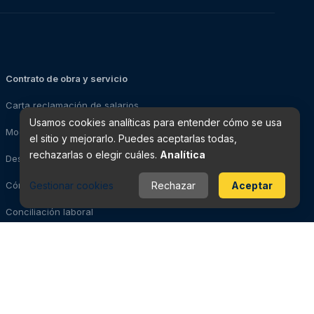
Contrato de obra y servicio
Carta reclamación de salarios
Usamos cookies analíticas para entender cómo se usa
Modelo impugnación de despido
el sitio y mejorarlo. Puedes aceptarlas todas,
rechazarlas o elegir cuáles.
Analítica
Despedido: pasos a seguir
Gestionar cookies
Rechazar
Aceptar
Cómo solicitar el paro
Conciliación laboral
Evidencias para la demanda
Videovigilancia laboral