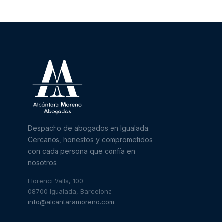
Despacho de abogados en Igualada.
Cercanos, honestos y comprometidos
con cada persona que confía en
nosotros.
Florenci Valls, 100
08700 Igualada, Barcelona
info@alcantaramoreno.com