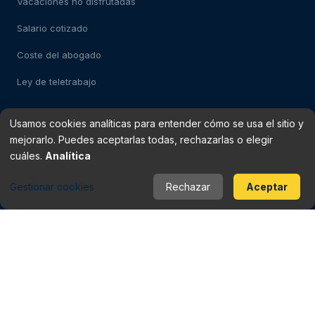
Vacaciones no disfrutadas
Salario cotizado
Coste del abogado
Ley de teletrabajo
Usamos cookies analíticas para entender cómo se usa el sitio y
Test: despido impugnable
mejorarlo. Puedes aceptarlas todas, rechazarlas o elegir
Test: falso autónomo
cuáles.
Analítica
Verificador de finiquito
Gestionar cookies
Rechazar
Aceptar
Rescisión del contrato
Baja médica vs despido
Periodo de prueba
Checklist del contrato